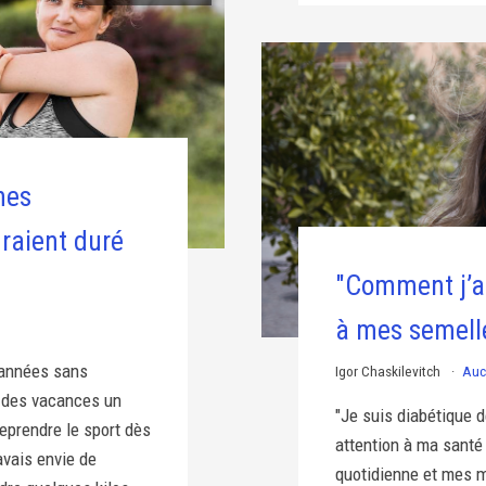
nes
uraient duré
"Comment j’ai
à mes semell
 années sans
Igor Chaskilevitch
Auc
et des vacances un
"Je suis diabétique d
reprendre le sport dès
attention à ma santé
avais envie de
quotidienne et mes m