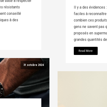
e de base à respecter
ès résistants
Il y a des évidences 
ment conseillé
faciles à reconnaître
diques à des
combien ces produit
gens ne savent pas 
proposés en superma
grandes quantités de
Read More
31 octobre 2024