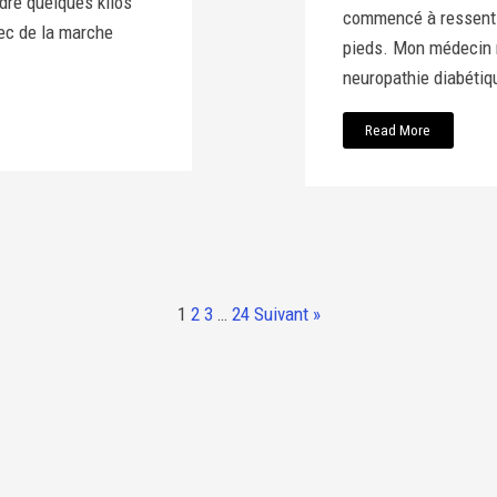
rdre quelques kilos
commencé à ressent
ec de la marche
pieds. Mon médecin m’
neuropathie diabétique
Read More
1
2
3
…
24
Suivant »