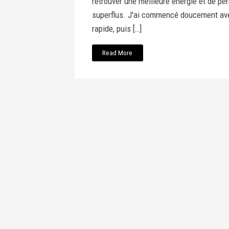
retrouver une meilleure énergie et de pe
superflus. J'ai commencé doucement av
rapide, puis […]
Read More