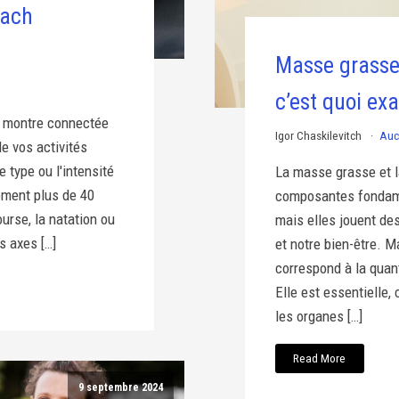
oach
Masse grasse
c’est quoi ex
 montre connectée
Igor Chaskilevitch
Auc
e vos activités
e type ou l'intensité
La masse grasse et 
ement plus de 40
composantes fondame
urse, la natation ou
mais elles jouent des
s axes […]
et notre bien-être.
correspond à la quant
Elle est essentielle, 
les organes […]
Read More
9 septembre 2024