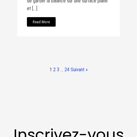
de garder la balance sur une surface plane
et […]
Read More
1
2
3
…
24
Suivant »
Inscrivez-vous