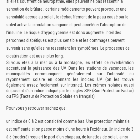
si elles souffrent de neuropathie, elles peuvent ne pas ressentir la
sensation de brûlure ;
certains médicaments peuvent provoquer une
sensibilité accrue au soleil ;
le réchauffement de la peau causé par le
soleil active la circulation sanguine et peut accélérer l’absorption de
l’insuline. Le risque d’hypoglycémie est donc augmenté ;
l’œil des
personnes diabétiques est plus sensible et les dommages peuvent
survenir sans qu’elles ne ressentent les symptômes. Le processus de
cicatrisation est aussi plus long.
Si vous êtes à la mer ou à la montagne, les effets de réverbération
accentuent la puissance des UV. Dans les stations de vacances, les
municipalités communiquent généralement sur l’intensité du
rayonnement solaire en donnant les indices UV (on les trouve
également assez facilement sur Internet). Les crèmes solaires aussi
disposent d’un indice indiqué par les sigles SPF (Sun Protection Factor)
ou FPS (Facteur de Protection Solaire en français).
Pour vous y retrouver sachez que :
un indice de 0 à 2 est considéré comme bas. Une protection minimale
est suffisante si on passe moins d’une heure à l’extérieur.
Un indice de 3
à 5 (modéré) requiert le port d’un chapeau, de lunettes de soleil, ainsi