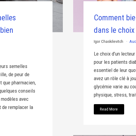
melles
Comment bien
bien
dans le choix
Igor Chaskilevitch
Auc
Le choix d’un lecteu
pour les patients dia
leurs semelles
essentiel de leur qu
lle, de peur de
avez un rôle clé à jou
nt que pharmacien,
glycémie varie au cou
 quelques conseils
physique, stress, tra
es modèles avec
t de remplacer la
Read More