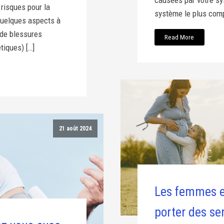
 risques pour la
système le plus compl
 quelques aspects à
 de blessures
Read More
tiques) […]
21 août 2024
Les femmes e
porter des se