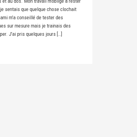
 et au dos. Mon travail m’oblige à rester
je sentais que quelque chose clochait
ami m’a conseillé de tester des
es sur mesure mais je trainais des
er. J’ai pris quelques jours […]