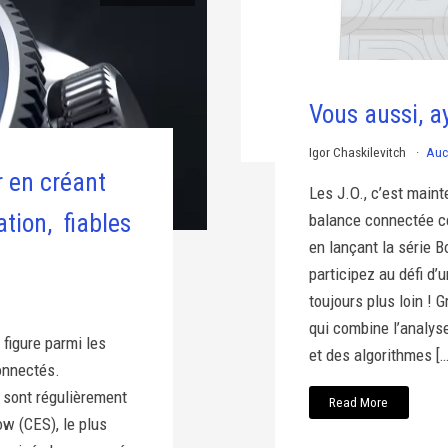
Vous aussi, a
Igor Chaskilevitch
Auc
r en créant
Les J.O., c’est maint
ation, fiables
balance connectée c
en lançant la série 
participez au défi d’
toujours plus loin !
qui combine l’analys
figure parmi les
et des algorithmes […
onnectés.
 sont régulièrement
Read More
w (CES), le plus