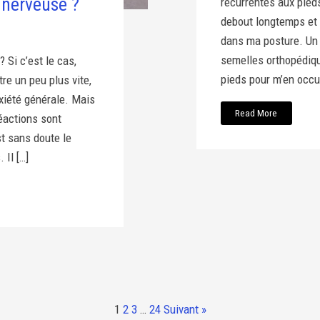
 nerveuse ?
récurrentes aux pieds
debout longtemps et 
dans ma posture. Un 
semelles orthopédiqu
 Si c’est le cas,
pieds pour m’en occup
re un peu plus vite,
xiété générale. Mais
Read More
réactions sont
t sans doute le
 Il […]
1
2
3
…
24
Suivant »