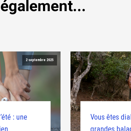
 également...
2 septembre 2025
’été : une
Vous êtes dia
ien
grandes balad