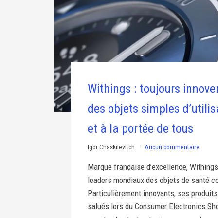
Withings : toujours innove
des objets simples d’utilis
et à la portée de tous
Igor Chaskilevitch
Aucun commentaire
Marque française d’excellence, Withings 
leaders mondiaux des objets de santé c
Particulièrement innovants, ses produits
salués lors du Consumer Electronics Sho