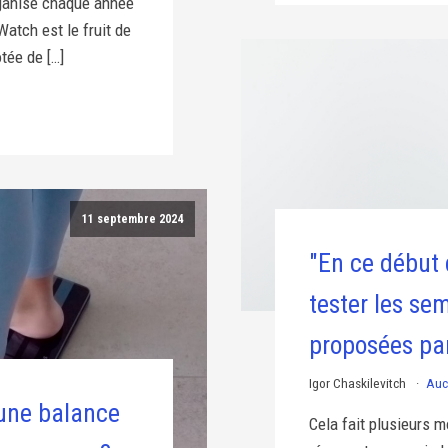
ganisé chaque année
tch est le fruit de
tée de […]
11 septembre 2024
"En ce début 
tester les se
proposées pa
Igor Chaskilevitch
Auc
une balance
Cela fait plusieurs m