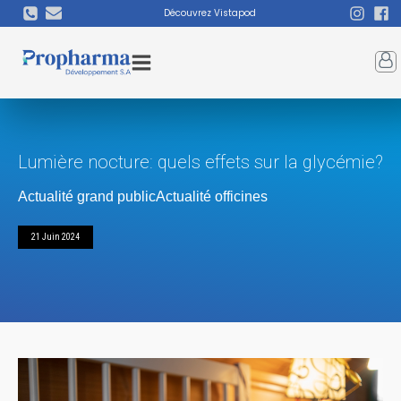
Découvrez Vistapod
Lumière nocture: quels effets sur la glycémie?
Actualité grand public
Actualité officines
21 Juin 2024