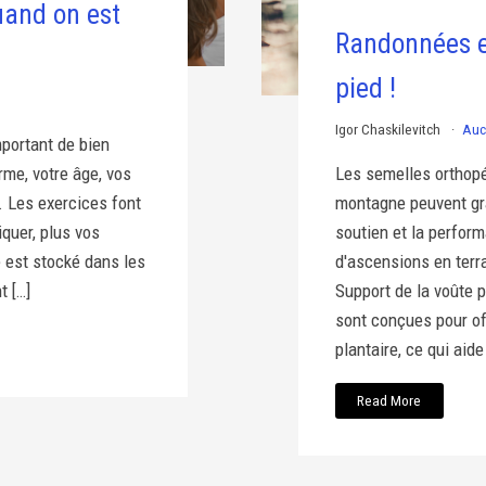
quand on est
Randonnées es
pied !
Igor Chaskilevitch
Auc
mportant de bien
rme, votre âge, vos
Les semelles orthop
. Les exercices font
montagne peuvent gra
iquer, plus vos
soutien et la perfor
e est stocké dans les
d'ascensions en terra
t […]
Support de la voûte 
sont conçues pour of
plantaire, ce qui aide
Read More