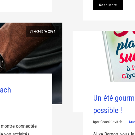
Read More
31 octobre 2024
oach
Un été gourma
possible !
Igor Chaskilevitch
Auc
 montre connectée
e vos activités
Alixe Bornon, vous l