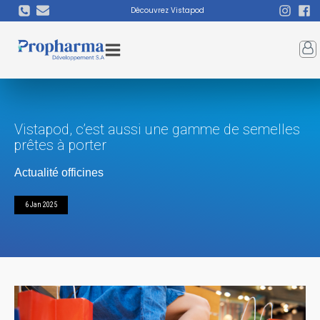
Découvrez Vistapod
Vistapod, c’est aussi une gamme de semelles
prêtes à porter
Actualité officines
6 Jan 2025