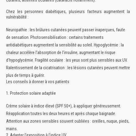
cutanés, atteintes oculaires (cataracte notamment).
Chez les personnes diabétiques, plusieurs facteurs augmentent la
vulnérabilité :
Neuropathie
: les brûlures cutanées peuvent passer inaperçues, faute
de sensation.
Photosensibilisation
: certains traitements
antidiabétiques augmentent la sensibilité au soleil.
Hypoglycémie
: la
chaleur accélère l’absorption de l’insuline, augmentant le risque
d’hypoglycémie.
Fragilité oculaire
: les yeux sont plus sensibles aux UV.
Ralentissement de la cicatrisation
: les lésions cutanées peuvent mettre
plus de temps à guérir.
Les conseils à donner à vos patients
1. Protection solaire adaptée
Crème solaire à indice élevé (SPF 50+), à appliquer généreusement.
Réapplication toutes les deux heures et après chaque baignade.
Attention aux zones sensibles souvent oubliées : oreilles, nuque, pieds,
mains.
2. Adapter l’exposition à l’indice UV