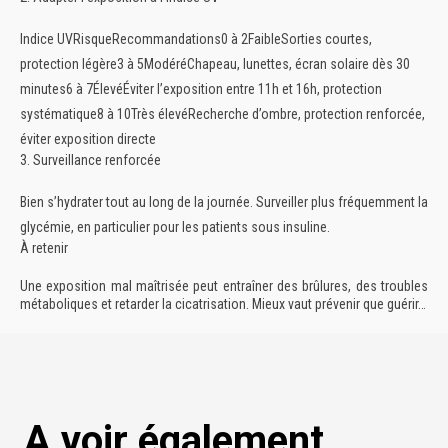
Indice UV
Risque
Recommandations
0 à 2
Faible
Sorties courtes,
protection légère
3 à 5
Modéré
Chapeau, lunettes, écran solaire dès 30
minutes
6 à 7
Élevé
Éviter l’exposition entre 11h et 16h, protection
systématique
8 à 10
Très élevé
Recherche d’ombre, protection renforcée,
éviter exposition directe
3. Surveillance renforcée
Bien s’hydrater tout au long de la journée.
Surveiller plus fréquemment la
glycémie, en particulier pour les patients sous insuline.
À retenir
Une exposition mal maîtrisée peut entraîner des brûlures, des troubles
métaboliques et retarder la cicatrisation. Mieux vaut prévenir que guérir…
A voir également...